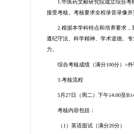
1.中医药文献研究院
成立
综合考
接受
考核。考核要求全程录音录像
并
2.
根据本学科特点和培养要求，
遵纪守法、科学精神、学术道德、专
力。
综合考核
成绩
（满分
1
00
分）
=
3.考核流程
5月27日（周
二
）
下午
14:00至B14
考核内容包括：
（
1）
英语面试（满分
2
0分）