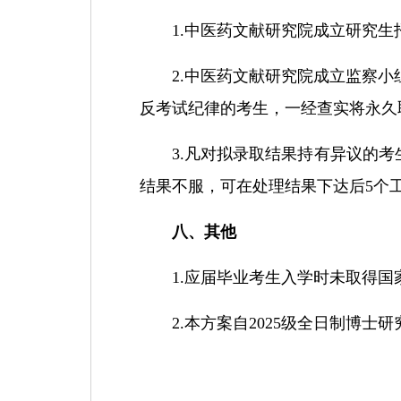
1
.
中医药文献研究院
成立研究生
2
.
中医药文献研究院
成立监察小
反考试纪律的考生，一经查实将永久
3
.凡对
拟
录取结果持有异议的考
结果不服，可在处理结果下达后
5个
八
、其他
1
.应届毕业考生入学时未取得国
2
.本
方案
自
2025级
全日制
博士研