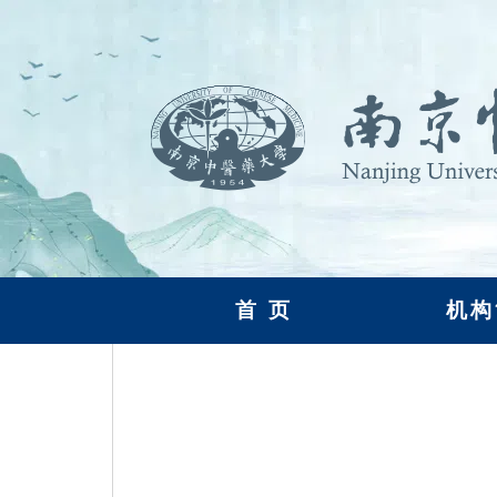
首 页
机构