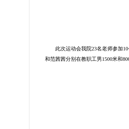
此次运动会我院
23
名老师参加
10
和范茜茜分别在教职工男
1500
米和
80