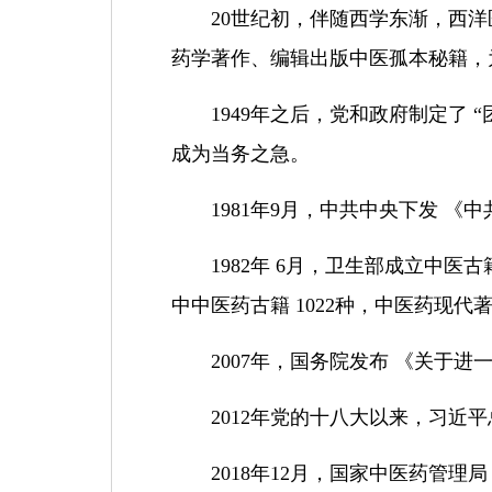
20
世纪初，伴随西学东渐，西洋
药学著作、编辑出版中医孤本秘籍，
1949
年之后，党和政府制定了
“
成为当务之急。
1981
年
9
月，中共中央下发 《中
1982
年
6
月，卫生部成立中医古
中中医药古籍
1022
种，中医药现代
2007
年，国务院发布 《关于进
2012
年党的十八大以来，习近平
2018
年
12
月，国家中医药管理