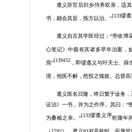
遵义辞官后归乡侍养双亲，适
[
13]
缪遵
书，颇会其旨，拣方以治。”
遵义自言其学医经过：
“旁收博
心笔记》中载有其诸多早年治案，
[1]9432
焉”
，即缪遵义与叶天士、薛
境，他医不解，然投之辄效。总督高晋
遵义医名日隆，终日繁于诊务，
证治》一书，并为之作序。其曰：“
[
13]
缪遵义序
为桑榆之幸。”
乾隆年
（
1792
），遵义
83
岁高龄时，应唐笠