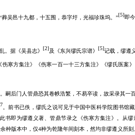
[
5]
“葬吴邑十九都，十五围，恭字圩，光福珍珠坞。”
即
[
2]
[
5]
乱。据《吴县志》
及《东兴缪氏宗谱》
记载，缪遵
《伤寒方集注》《伤寒一百一十三方集注》《缪氏医案》
成。嗣后门人管鼎恐其卷帙浩繁，不易卒读，故采录其一
27
。前书已佚，缪氏之说可见于中国中医科学院图书馆藏
此书即为缪遵义著、管鼎节录之《伤寒方集注》。从缪
十余种版本中，仅
4
种为乾隆年间刻本，然均非缪遵义所刻