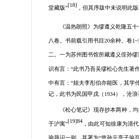
[
18]
堂藏版”
，但其序跋中未说明此版
《温热朗照》为缪遵义乾隆五十
八卷。书前载引用书目
20
余种。卷
1
~
二。一为苏州图书馆所藏遵义侄孙缪
识有言：
“此书乃吾吴缪松心先生著
中有言：
“姐夫李彤伯亦能医，其学
记，此书为民国甲戌（
1934
），沧浪
《松心笔记》现存抄本两种，均
[
19]84
于沪寓”
，由此可知徐康为清代
瑜题识一则，其署为
“曾孙元亮子瑜