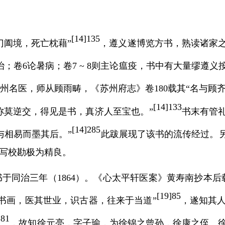
[
1
4
]
1
35
门阖境，死亡枕藉”
，遵义遂博览方书，熟读诸家
治；卷
6
论暑病；卷
7
~
8
则主论瘟疫，书中有大量缪遵义
州名医，师从顾雨畴，《苏州府志》卷
180
载其“名与顾齐
[
14]133
称莫逆交，得见是书，真济人至宝也。”
书末有管
[
14]285
与相易而墨其后。”
此跋展现了该书的流传经过。
写校勘极为精良。
书于同治三年（
1864
）。《心太平轩医案》黄寿南抄本后
[
19]85
书画，医其世业，识古器，往来于当道”
，遂知其
]81
，故知徐元亮，字子瑜，为徐锦之曾孙，徐康之侄。