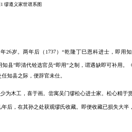
图
1
缪遵义家世谱系图
时年
2
6
岁。两年后（
1
737
）
“乾隆丁巳恩科进士，即用知
用知县”即清代铨选官员“即用”之制，谓遇缺即可补用。
赴任知县之际，便辞官未仕。
。少为木工，喜于画。尝寓吴门缪松心进士家。松心精于
几年后，在其孙之处获观缪氏收藏。即便收藏已损失大半