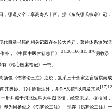
日，缪遵义卒，享高寿八十四。据《东兴缪氏宗谱》记：
现代目录书籍的相关记载存在较大差异，著述体系较为混
[
3]
1
30,166,815,870
著作外，《中国中医古籍总目》
另收录
录有《松心医案笔记》一书。
周扬俊《伤寒论三注》之说，复采三十余家之言编撰而
[
17]1
阐其奥妙。书中除辑注外，并作
“又按”以阐发其意
本一册并藏于河北医科大学图书馆，经查未见。据推测，
》即为周扬俊之《伤寒论三注》。现存《伤寒论三注》