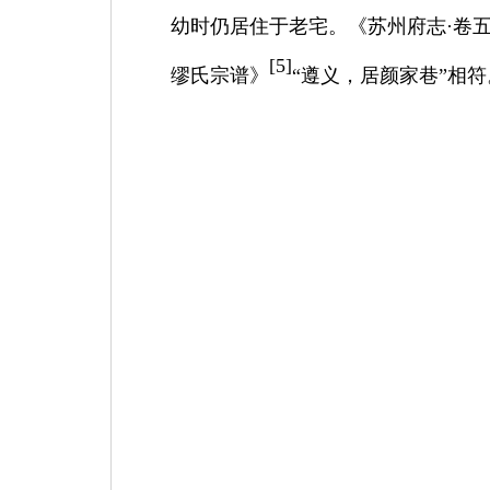
幼时仍居住于老宅。《苏州府志·卷
[
5]
缪氏宗谱》
“遵义，居颜家巷”相