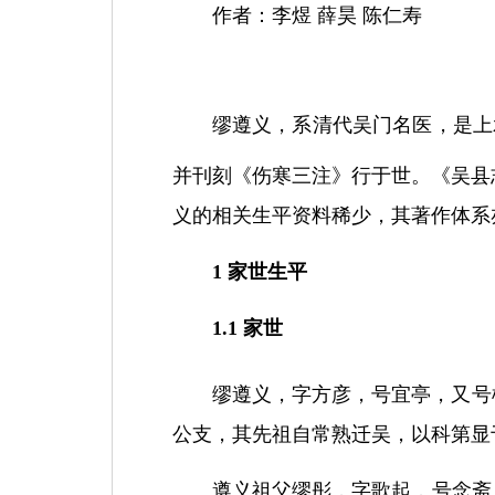
作者：
李煜
薛昊
陈仁寿
缪遵义，系清代吴门名医，是上
并刊刻《伤寒三注》行于世。《吴县
义的相关生平资料稀少，其著作体系
1
家世生平
1.1
家世
缪遵义，字方彦，号宜亭，又号
公支，其先祖自常熟迁吴，以科第显
遵义祖父缪彤，字歌起，号念斋