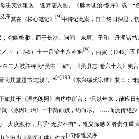
其母患支饮难医，遂弃儒入医。《脉因证治
·缪序》载：
义序
[
9]
其在《松心笔记》
中特记此案，自言终日深思，
采，穷幽极渺，而于长沙、河间、东垣、子和、丹溪诸书
[
9]
如乙丑（
1
745
）十一月治李八赤痢
，丙寅（
1
746
）五
生白二人被并称为
“吴中三家”。《吴县志·卷六十六》则
[
4]198
为其堂题书‘志济’。”
《东兴缪氏宗谱》赞曰：
“
正如其于《温热朗照》自序中所言：
“只以年来，酬应日
惟闻《脉因证治》一书简而赅，约而尽。……而流传绝
间，大疫频行，几乎
“无岁不有”，遵义深感医者责任重
[
15]
缪遵义序
山之邀为《吴医汇讲》作序
。