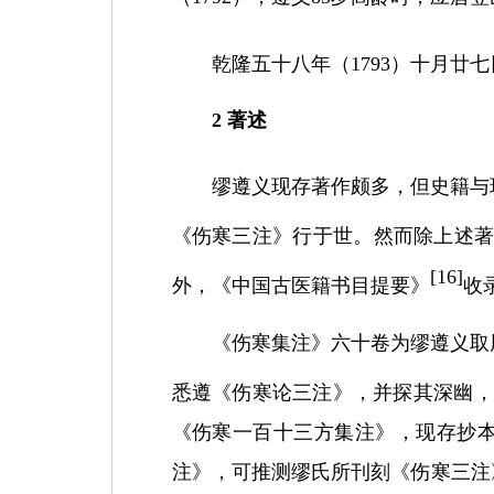
乾隆五十八年（
1793
）十月廿七
2
著述
缪遵义现存著作颇多，但史籍与
《伤寒三注》行于世。然而除上述
[
16]
外，《中国古医籍书目提要》
收
《伤寒集注》六十卷为缪遵义取
悉遵《伤寒论三注》，并探其深幽，
《伤寒一百十三方集注》，现存抄
注》，可推测缪氏所刊刻《伤寒三注