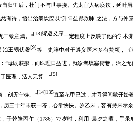
“余自归里后，杜门不与世事接。先太宜人病痰饮，延叶
恍然有得，悟出治痰饮应以
“升阳益胃救肺”之法，方与仲
[
13]
缪遵义序
尤三致意焉。”
一定程度上反映了他的学术
[
9]
月治王甥伏暑
等。史籍中对于遵义医术多有赞颂，《
言：“母既获瘳，而医理日益进，就诊者填塞街巷，治之无
[
5]
精于医理，活人无算。”
[
14]135
烦，刻无宁晷。”
直至花甲已过，才寻得间歇开始
少，历三十年未获一嗒，心常怏怏。岁乙未，客有持来示
大，于乾隆丙午（
1786
）
77
岁时，利用“晨夕之暇，手录