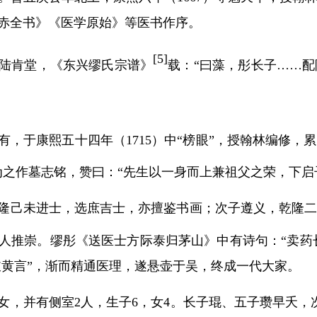
赤全书》《医学原始》等医书作序。
[
5]
陆肯堂，《东兴缪氏宗谱》
载：
“曰藻，彤长子……
有，于康熙五十四年（
1
715
）中
“榜眼”，授翰林编修，
为之作墓志铭，赞曰：“先生以一身而上兼祖父之荣，下启
隆己未进士，选庶吉士，亦擅鉴书画；次子遵义，乾隆
人推崇。缪彤《送医士方际泰归茅山》中有诗句：
“卖药
于岐黄言”，渐而精通医理，遂悬壶于吴，终成一代大家。
女，并有侧室
2
人，生子
6
，女
4
。长子琨、五子瓒早夭，