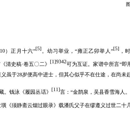
[
5]
[
5]
10
）正月十六
”
。幼习举业，
“雍正乙卯举人”
，
[
1]9342
与《清史稿
·卷五〇二》
可为互证。家谱中所言
“即
遵义虽于
28
岁便高中进士，但其心似乎不在仕途，在尚未
[
11]
藏。钱泳《履园丛话》
言：
“金鹊泉，吴县香雪海人
世璜《须静斋云烟过眼录》载潘氏父子在缪遵义过世二十