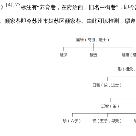
[
4]177
五》
标注有
“养育巷，在府治西，旧名中街巷”，即
符。颜家巷即今苏州市姑苏区颜家巷。由此可以推测，缪