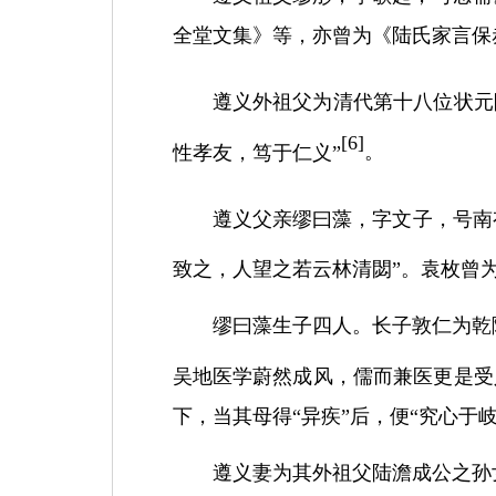
全堂文集》等，亦曾为《陆氏家言保
遵义外祖父为清代第十八位状元
[
6]
性孝友，笃于仁义”
。
遵义父亲缪曰藻，字文子，号南
致之，人望之若云林清閟”。袁枚曾
缪曰
藻生子四人。长子敦仁为乾
吴地医学蔚然成风，儒而兼医更是受
下，当其母得
“异疾”后，便“究心
遵义妻为其外祖父陆澹成公之孙