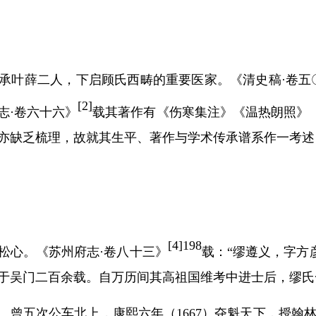
承叶薛二人，下启顾氏西畴的重要医家。《清史稿
·卷五
[
2]
志·卷六十六》
载其著作有《伤寒集注》《温热朗照》
亦缺乏梳理，故就其生平、著作与学术传承谱系作一考述
[
4]198
松心。《苏州府志
·卷八十三》
载：
“缪遵义，字方
于吴门二百余载。自万历间其高祖国维考中进士后，缪氏
。曾五次公车北上，康熙六年（
1667
）夺魁天下，授翰林