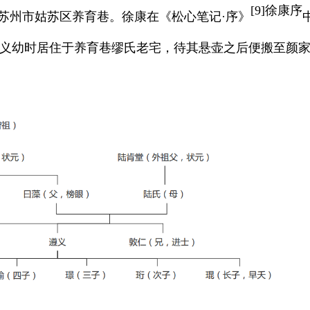
[
9]
徐康序
今苏州市姑苏区养育巷。徐康在《松心笔记·序》
遵义幼时居住于养育巷缪氏老宅，待其悬壶之后便搬至颜