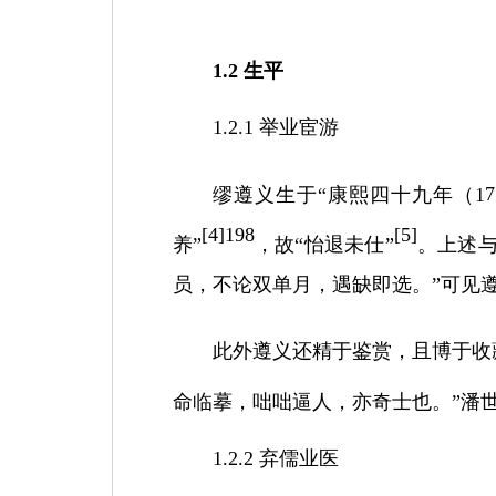
1.2
生平
1
.2.1
举业宦游
缪遵义生于
“康熙四十九年（
1
7
[
4]198
[
5]
养”
，故
“怡退未仕”
。上述
员，不论双单月，遇缺即选。”可见
此外遵义还精于鉴赏，且博于收
命临摹，咄咄逼人，亦奇士也。”潘
1
.2.2
弃儒业医