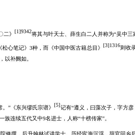
[
1]9342
〇二》
将其与叶天士、薛生白二人并称为
“吴中
[
3]1316
《松心笔记》
3
种，而《中国中医古籍总目》
则收
，以补阙如。
[
5]
彦。”《东兴缪氏宗谱》
记有
“遵义，曰藻次子，字方彦
一族连续五代又中
9
名进士，人称“十榜传家”。
院修撰，后升翰林试讲学士。历经宦海沉浮，辞官回乡后