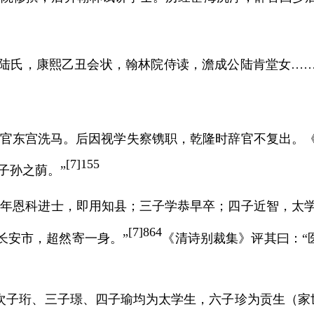
配陆氏，康熙乙丑会状，翰林院侍读，澹成公陆肯堂女……
累官东宫洗马。后因视学失察镌职，乾隆时辞官不复出。《
[
7]155
子孙之荫。”
二年恩科进士，即用知县；三子学恭早卒；四子近智，太
[
7]864
长安市，超然寄一身。”
《清诗别裁集》评其曰：
“
次子珩、三子璟、四子瑜均为太学生，六子珍为贡生（家