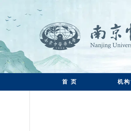
首 页
机构