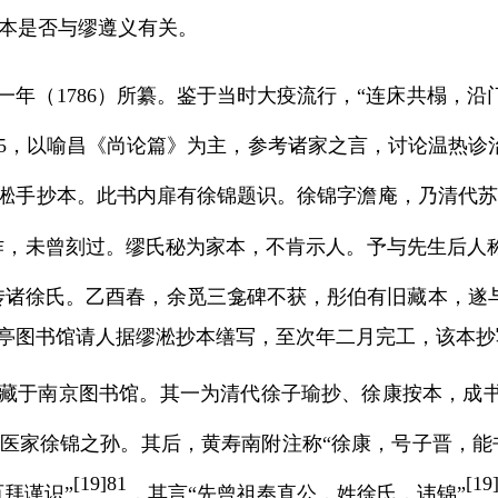
本是否与缪遵义有关。
一年（
1786
）所纂。鉴于当时大疫流行，“连床共榻，沿
5
，以喻昌《尚论篇》为主，参考诸家之言，讨论温热诊
淞手抄本。此书内扉有徐锦题识。徐锦字澹庵，乃清代苏
作，未曾刻过。缪氏秘为家本，不肯示人。予与先生后人
传诸徐氏。乙酉春，余觅三龛碑不获，彤伯有旧藏本，遂
亭图书馆请人据缪淞抄本缮写，至次年二月完工，该本抄
藏于南京图书馆。其一为清代徐子瑜抄、徐康按本，成
医家徐锦之孙。其后，黄寿南附注称
“徐康，号子晋，能
[
19]81
[
19
百拜谨识”
，其言
“先曾祖奉直公，姓徐氏，讳锦”