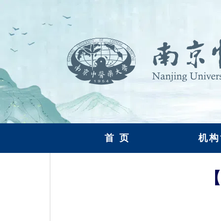
首 页
机构
【