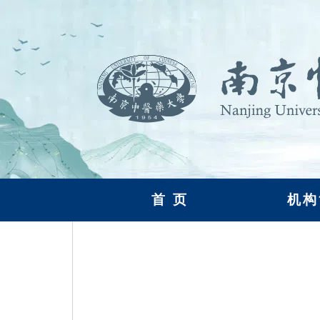
首 页
机构