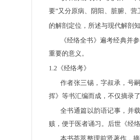
要”又分原病、阴阳、脏腑、营
的解剖定位，所述与现代解剖
《经络全书》
遍考经典并参
重要的意义。
1.2
《经络考》
作者张三锡，字叔承，号
挥》等书汇编而成，不仅摘录
全书通篇以韵语记事，并
赅，便于医者诵习。后世《经
本书荟萃整理前贤著作，摘