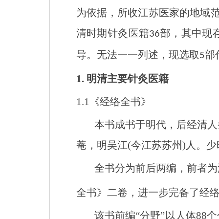
为依据，所收江苏医家的地域
清时期针灸医籍
部，其中现
36
导。无法一一列述，现选取
部
5
1.
明清主要针灸医籍
1.1
《经络全书》
本书成书于明代，后经清人
菴，明吴江
(
今江苏苏州
)
人。少
全书分为前后两编，前者为
全书》二卷，进一步完备了经络
该书前编“分野”以人体
88
个