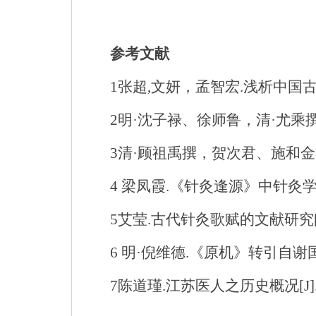
参考文献
1
张超
,
文妍，孟智宏
.
浅析中国
2
明·沈子禄、
徐师鲁，清·尤乘
3
清·顾祖禹撰，贺次君、施和
4
梁凤霞
.
《针灸逢源》中针灸
5
艾莹
.
古代针灸歌赋的文献研究
6
明·倪维德
.
《原机》转引自谢
7
陈道瑾
.
江苏医人之历史概况
[J]