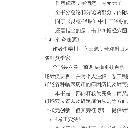
作者施沛，宇沛然，号元无子、
全书分总论和分论两部分，内附
囿于《灵枢·经脉》中十二经脉
还需指出的是，书中
20
幅经穴图
1.4
《针灸逢源》
作者李学川，字三源，号邓尉山
名针灸学家
。
全书共六卷，前两卷摘引数百条
述针灸要旨，并附个人注解；卷三则
详述各种临床病证的病因病机及针药
本书是一部内容较为完备，而又
订腧穴位置以及确定施治原则等方面
上虽无创新，但其旁征博引，提倡针
1.5
《考正穴法》