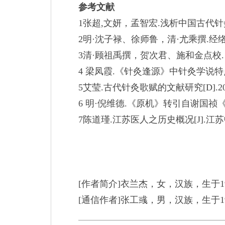
参考文献
1
张超
,
文妍，孟智宏
.
浅析中国古代针
2
明·沈子禄、
徐师鲁，清·尤乘撰
.
经
3
清·顾祖禹撰，贺次君、施和金点校
.
4
梁凤霞
.
《针灸逢源》中针灸学说特
5
艾莹
.
古代针灸歌赋的文献研究
[D].2
6
明·倪维德
.
《原机》转引自谢国祯
7
陈道瑾
.
江苏医人之历史概况
[J].
江苏
[
作者简介
]
衣兰杰，女，汉族，生于
1
[
通信作者
]
张工彧，男，汉族，生于
1