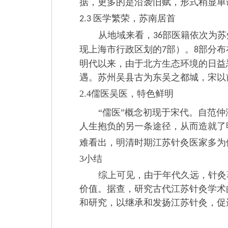
据，更多的是沿袭旧赋，形式稍显单
医学繁荣，苏南居首
2.3
从地域来看，
部医籍依次为苏
36
现上海市行政区划的
部）。
部分布
7
8
明代以来，由于北方生态环境的日益
遇。苏州吴县古为东吴之都城，宋以
2.4
儒医吴医，特色鲜明
“儒医”概念初现于宋代。自范仲
人生抱负的另一条途径，从而造就了
难看出，明清时期江苏针灸医家多为
3
小结
综上可见，由于年代久远，针灸
价值。据查，研究古代江苏针灸学术
和研究，以继承和发扬江苏针灸，促