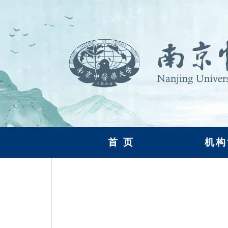
首 页
机构