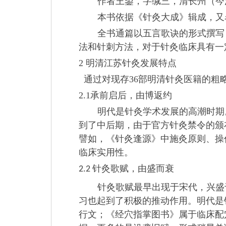
作者王鋆，字缄三，清长州（今
本书依据《针灸大成》辑成，又
全书通篇以五言歌诀的形式撰写
法和针刺方法，对于针灸临床具有一
2
明清江苏针灸发展特点
通过对现存
36
部明清针灸医籍的粗
2.1
承前启后，由博返约
明代是针灸学术发展的高潮时期
到了中后期，由于官方针灸禁令的颁
譬如，
《针灸逢源》中施灸原则、操
临床实用性。
针灸歌赋，由盛而衰
2.2
针灸歌赋最早出现于宋代，兴盛
习也起到了积极的推动作用。明代是
行文；
《经穴指掌图书》属于临床配