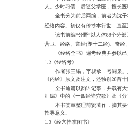
人。少时习儒，后随父学医，擅长医
全书分为前后两编，前者为沈子
经络内容。初仅有传抄本行世，直至
该书前编“分野”以人体
88
个分部
营卫、经络、常经
(
即十二经
)
、奇经
《经络全书》
遍考经典并参以己
1.2
《经络考》
作者张三锡，字叔承，号嗣泉。
《内经》原文及注文，还独创
28
首十
全书通篇以韵语记事，并载有大
汇编》中的《十四经诸穴歌》及《分
本书荟萃整理前贤著作，摘其要
指导意义。
1.3
《经穴指掌图书》